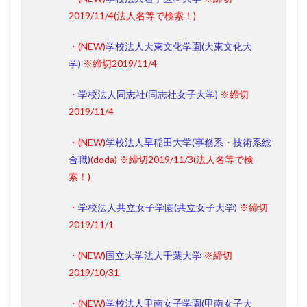
2019/11/4
(法人名等で検索！)
・(
NEW
)
学校法人大東文化学園(大東文化大
学)
※締切2019/11/4
・
学校法人同志社(同志社女子大学)
※締切
2019/11/4
・(
NEW
)
学校法人早稲田大学(事務系・技術系総
合職)
(doda)
※締切2019/11/3
(法人名等で検
索！)
・
学校法人共立女子学園(共立女子大学)
※締切
2019/11/1
・(
NEW
)
国立大学法人千葉大学
※締切
2019/10/31
・(
NEW
)
学校法人甲南女子学園(甲南女子大