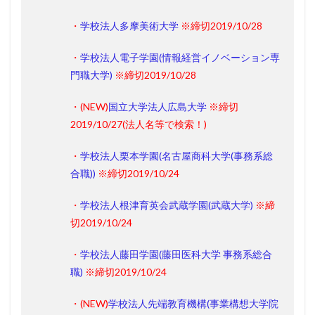
・
学校法人多摩美術大学
※締切2019/10/28
・
学校法人電子学園(情報経営イノベーション専
門職大学)
※締切2019/10/28
・(
NEW
)
国立大学法人広島大学
※締切
2019/10/27
(法人名等で検索！)
・
学校法人栗本学園(名古屋商科大学(事務系総
合職))
※締切2019/10/24
・
学校法人根津育英会武蔵学園(武蔵大学)
※締
切2019/10/24
・
学校法人藤田学園(藤田医科大学 事務系総合
職)
※締切2019/10/24
・(
NEW
)
学校法人先端教育機構(事業構想大学院