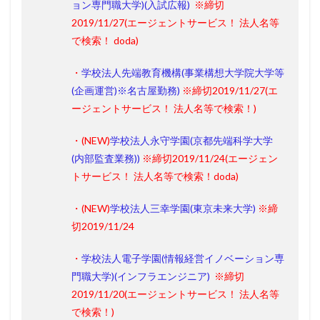
ョン専門職大学)(入試広報)
※締切
2019/11/27
(エージェントサービス！
法人名等
で検索！ doda
)
・
学校法人先端教育機構(事業構想大学院大学等
(企画運営)※名古屋勤務)
※締切2019/11/27
(エ
ージェントサービス！ 法人名等で検索！)
・(
NEW
)
学校法人永守学園(京都先端科学大学
(内部監査業務))
※締切2019/11/24
(エージェン
トサービス！ 法人名等で検索！doda)
・(
NEW
)
学校法人三幸学園(東京未来大学)
※締
切2019/11/24
・
学校法人電子学園(情報経営イノベーション専
門職大学)(インフラエンジニア)
※締切
2019/11/20
(エージェントサービス！
法人名等
で検索！
)