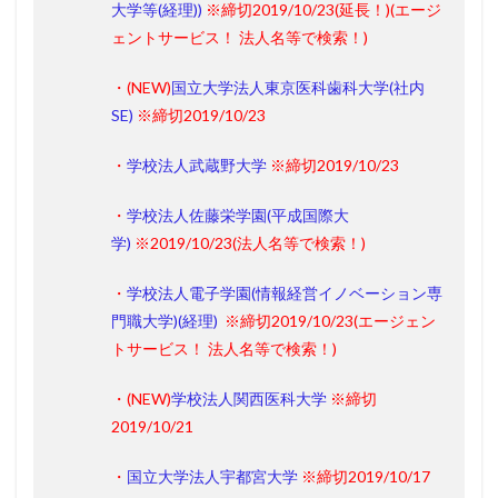
大学等(経理))
※締切2019/10/23(
延長！
)
(
エージ
ェントサービス！
法人名等で検索！)
・(
NEW
)
国立大学法人東京医科歯科大学(社内
SE)
※締切2019/10/23
・
学校法人武蔵野大学
※締切2019/10/23
・
学校法人佐藤栄学園(平成国際大
学)
※2019/10/23(
法人名等で検索！
)
・
学校法人電子学園(情報経営イノベーション専
門職大学)(経理)
※締切2019/10/23
(エージェン
トサービス！
法人名等で検索！
)
・(
NEW
)
学校法人関西医科大学
※締切
2019/10/21
・
国立大学法人宇都宮大学
※締切2019/10/17