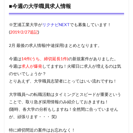
■今週の大学職員求人情報
※芝浦工業大学が
リクナビNEXT
でも募集しています！
(
2019/2/27追記
)
2月 最後の求人情報(中途採用)まとめとなります。
今週は
14
件(うち、締切延長1件)
の新規案件がありました。
今週は
求人が爆発
してますね！火曜日に求人が増えるのは気
のせいでしょうか？
とりあえず、大学職員志望者にとってはいい流れですね！
大学職員への転職活動はタイミングとスピードが重要という
ことで、取り急ぎ採用情報のみ紹介しておきますね！
(随時、各大学の分析もしますね！全然間に合っていません
が、頑張ります・・・ 笑)
特に締切間近の案件はお忘れなく！