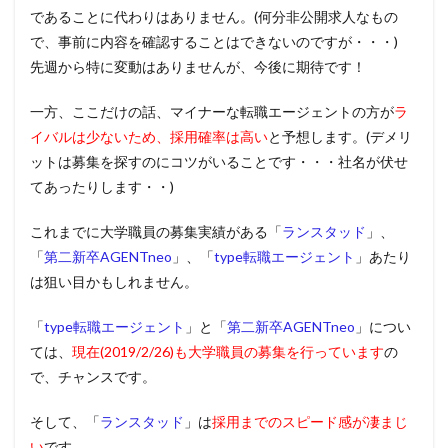
であることに代わりはありません。(何分非公開求人なもの
で、事前に内容を確認することはできないのですが・・・)
先週から特に変動はありませんが、今後に期待です！
一方、ここだけの話、マイナーな転職エージェントの方が
ラ
イバルは少ないため、採用確率は高い
と予想します。(デメリ
ットは募集を探すのにコツがいることです・・・社名が伏せ
てあったりします・・)
これまでに大学職員の募集実績がある「
ランスタッド
」、
「
第二新卒AGENTneo
」、「
type転職エージェント
」あたり
は狙い目かもしれません。
「
type転職エージェント
」と「
第二新卒AGENTneo
」につい
ては、
現在(2019/2/26)も大学職員の募集を行っています
の
で、チャンスです。
そして、「
ランスタッド
」は
採用までのスピード感が凄まじ
い
です。