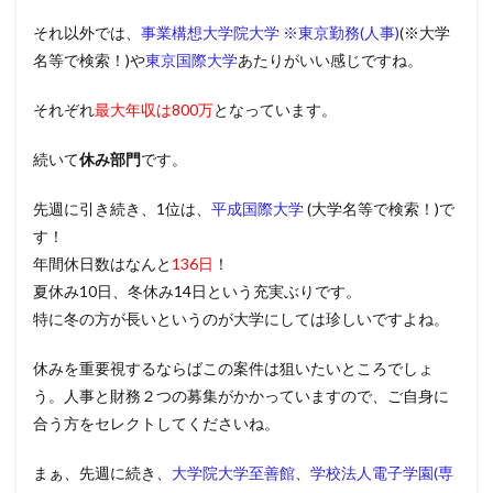
それ以外では、
事業構想大学院大学 ※東京勤務(人事)
(※大学
名等で検索！)や
東京国際大学
あたりがいい感じですね。
それぞれ
最大年収は800万
となっています。
続いて
休み部門
です。
先週に引き続き、1位は、
平成国際大学
(大学名等で検索！)で
す！
年間休日数はなんと
136日
！
夏休み10日、冬休み14日という充実ぶりです。
特に冬の方が長いというのが大学にしては珍しいですよね。
休みを重要視するならばこの案件は狙いたいところでしょ
う。人事と財務２つの募集がかかっていますので、ご自身に
合う方をセレクトしてくださいね。
まぁ、先週に続き、
大学院大学至善館
、
学校法人電子学園(専