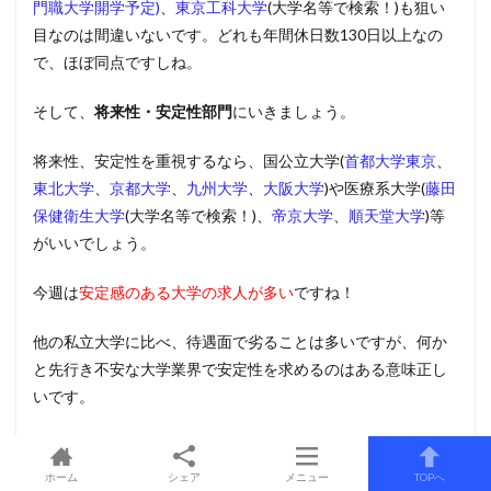
門職大学開学予定)
、
東京工科大学
(大学名等で検索！)も狙い
目なのは間違いないです。どれも年間休日数130日以上なの
で、ほぼ同点ですしね。
そして、
将来性・安定性部門
にいきましょう。
将来性、安定性を重視するなら、国公立大学(
首都大学東京
、
東北大学
、
京都大学
、
九州大学
、
大阪大学
)や医療系大学(
藤田
保健衛生大学
(大学名等で検索！)、
帝京大学
、
順天堂大学
)等
がいいでしょう。
今週は
安定感のある大学の求人が多い
ですね！
他の私立大学に比べ、待遇面で劣ることは多いですが、何か
と先行き不安な大学業界で安定性を求めるのはある意味正し
いです。
また、
国公立大・医療系大学共に、定期的に募集がかかるの
で、狙い目
でもあります。
ホーム
シェア
メニュー
TOPへ