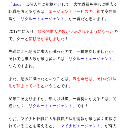
「
doda
」は個人的に別格だとして、大学職員を中心に幅広く
転職を考えるならば、
エージェントサービスの元祖
で案件豊
富な「
リクルートエージェント
」が一番だと思います。
2019年に入り、
非公開求人の数が明示されるようになった
の
で、グッと
信頼感が増しました
！
先週に比べ急激に求人が減ったので、一瞬動揺しましたが、
それでも求人数が最も多いのは「
リクルートエージェント
」
なんですよね。
また、急激に減ったということは、
裏を返せば、それだけ採
用が決まっている
ということです。
変動こそありますが、年明け以降、一番勢いがあるのは、間
違いなく「
リクルートエージェント
」です！
なお、マイナビ転職に大学職員の採用情報が最も多く掲載さ
れていることを考えると、「
マイナビエージェント
」が有力