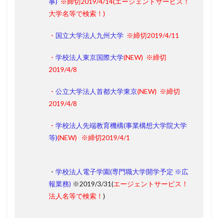
事)
※締切2019/4/14
(エージェントサービス！
大学名等で検索！)
・
国立大学法人九州大学
※締切2019/4/11
・
学校法人東京国際大学
(
NEW
)
※締切
2019/4/8
・
公立大学法人首都大学東京
(
NEW
)
※締切
2019/4/8
・
学校法人先端教育機構(事業構想大学院大学
等)
(
NEW
)
※締切2019/4/1
・
学校法人電子学園(専門職大学開学予定 ※広
報業務)
※2019/3/31(
エージェントサービス！
法人名等で検索！
)