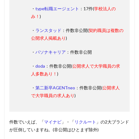
・
type転職エージェント
：17件(
学校法人の
み！
)
・
ランスタッド
：件数非公開(
契約職員は複数の
公開求人掲載あり
)
・
パソナキャリア
：件数非公開
・
doda
：件数非公開(
公開求人で大学職員の求
人多数あり！
)
・
第二新卒AGENTneo
：件数非公開(
公開求人
で大学職員の求人あり
)
件数でいえば、「
マイナビ
」・「
リクルート
」の2大ブランド
が圧倒していますね。(非公開はひとまず除外)