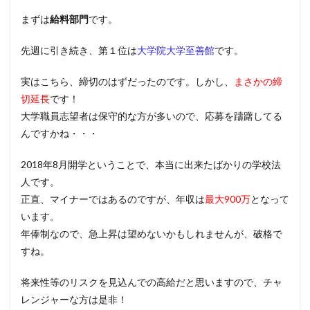
まずは
給料部門
です。
先週に引き続き、第１位は
大学院大学至善館
です。
実はこちら、締切のはずだったのです。しかし、
まさかの締
切延長
です！
大学職員志望者は保守的な方が多いので、応募を躊躇してる
んですかね・・・
2018年8月開学ということで、本当に出来たばかりの学校法
人です。
正直、マイナーではあるのですが、年収は
最大900万
となって
います。
年俸制なので、急上昇は望めないかもしれませんが、破格で
すね。
将来性等のリスクを見込んでの高給だと思いますので、チャ
レンジャーな方は是非！