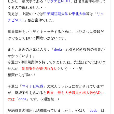
しかし、最大手である「
リクナビNEXT
」は優良案件を持って
くるので侮れません・・
例えば、上記の中では
甲子園短期大学
や
東北大学
等は
「
リク
ナビNEXT
」独占案件でした。
募集情報をいち早くキャッチするために、上記２つは登録だ
けでもしておいて間違いはないです。
また、最近のお気に入り：「
doda
」も引き続き複数の募集が
かかっています。
今週は2件新規案件を持ってきましたね。先週ほどではありま
せんが、
新規案件が途切れない
という・・・笑
相変わらず強い！
今週は「
マイナビ転職
」の求人ラッシュに脅かされています
が、継続案件を含めると
現在、最も大学職員の求人数が多い
のは
「
doda
」です。(2週連続！)
契約職員の採用も結構載っていましたし、やはり
「
doda
」は